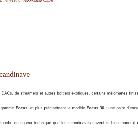
rew-miles-davis/0886443874428
scandinave
 de DACs, de streamers et autres boîtiers exotiques, certains mélomanes finis
la gamme
Focus
, et plus précisément le modèle
Focus 30
: une paire d’ence
.
te touche de rigueur technique que les scandinaves savent si bien marier à