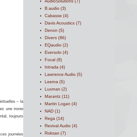
AudioSolutions
(7)
B.audio
(3)
Cabasse
(4)
Davis Acoustics
(7)
Denon
(5)
Divers
(86)
EQaudio
(2)
Eversolo
(4)
Focal
(8)
Intrada
(4)
Lawrence Audio
(5)
Leema
(5)
Luxman
(2)
Marantz
(11)
ituelles – la
Martin Logan
(4)
ec une ironie
NAD
(1)
tal, toujours
Rega
(14)
Revival Audio
(4)
Roksan
(7)
 ces journées