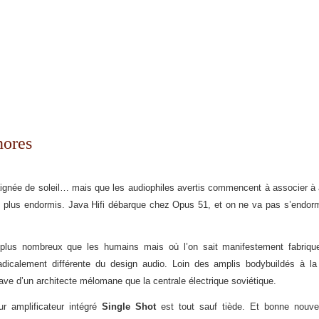
nores
aignée de soleil… mais que les audiophiles avertis commencent à associer à 
es plus endormis. Java Hifi débarque chez Opus 51, et on ne va pas s’endorm
lus nombreux que les humains mais où l’on sait manifestement fabrique
adicalement différente du design audio. Loin des amplis bodybuildés à la
ave d’un architecte mélomane que la centrale électrique soviétique.
r amplificateur intégré
Single Shot
est tout sauf tiède. Et bonne nouvel