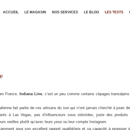
ACCUEIL
LE MAGASIN
NOS SERVICES
LE BLOG
LES TESTS
te
 en France,
Indiana Line
, c’est un peu comme certains cépages transalpin
lienne fait partie de ces artisans du son qui n’ont jamais cherché à jouer d
ants à Las Vegas, pas d’influenceurs sous stéroïdes, juste des produits
urs oreilles plutôt qu’avec leurs yeux ou leur compte Instagram.
tamment pour son excellent rapport qualité/prix et sa capacité à proposer 