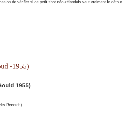
asion de vérifier si ce petit shot néo-zélandais vaut vraiment le détour.
oud -1955)
Gould 1955)
rks Records)