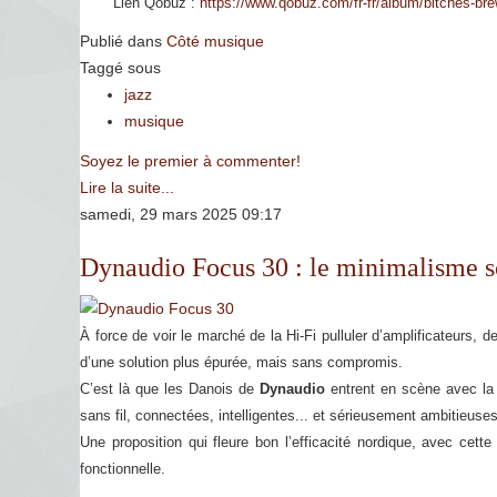
Lien Qobuz :
https://www.qobuz.com/fr-fr/album/bitches-b
Publié dans
Côté musique
Taggé sous
jazz
musique
Soyez le premier à commenter!
Lire la suite...
samedi, 29 mars 2025 09:17
Dynaudio Focus 30 : le minimalisme 
À force de voir le marché de la Hi-Fi pulluler d’amplificateurs,
d’une solution plus épurée, mais sans compromis.
C’est là que les Danois de
Dynaudio
entrent en scène avec 
sans fil, connectées, intelligentes... et sérieusement ambitieuses
Une proposition qui fleure bon l’efficacité nordique, avec cet
fonctionnelle.