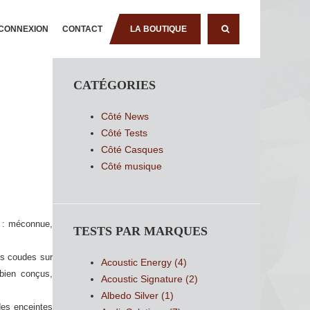
CONNEXION
CONTACT
LA BOUTIQUE
RECHERCHE
CATÉGORIES
Côté News
Côté Tests
Côté Casques
Côté musique
s : méconnue,
TESTS PAR MARQUES
es coudes sur
Acoustic Energy
(4)
 bien conçus,
Acoustic Signature
(2)
Albedo Silver
(1)
des enceintes