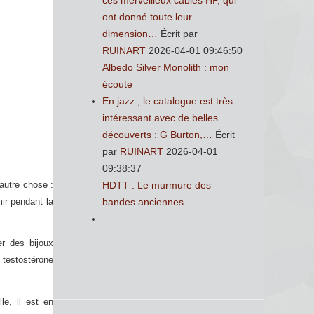
ces merveilleux cables HP, qui
ont donné toute leur
dimension…
Écrit par
RUINART
2026-04-01 09:46:50
Albedo Silver Monolith : mon
écoute
En jazz , le catalogue est très
intéressant avec de belles
découverts : G Burton,…
Écrit
par
RUINART
2026-04-01
09:38:37
autre chose :
HDTT : Le murmure des
ir pendant la
bandes anciennes
r des bijoux
 testostérone
le, il est en