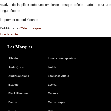
relative de la pièce crée une ambiance presque irréelle, parfaite pour une
longue écoute.
Le premier accord résonne.
Publié dans
Côté musique
Lire la suite...
Les Marques
Albedo
Intrada Loudspeakers
AudioQuest
Isotek
AudioSolutions
Lawrence Audio
B.audio
Leema
Black Rhodium
Marantz
Denon
Martin Logan