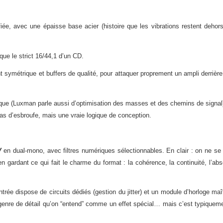
iée, avec une épaisse base acier (histoire que les vibrations restent deho
ue le strict 16/44,1 d’un CD.
 symétrique et buffers de qualité, pour attaquer proprement un ampli derrière
ique (Luxman parle aussi d’optimisation des masses et des chemins de signal
 pas d’esbroufe, mais une vraie logique de conception.
V
en dual-mono, avec filtres numériques sélectionnables. En clair : on ne se
en gardant ce qui fait le charme du format : la cohérence, la continuité, l’ab
rée dispose de circuits dédiés (gestion du jitter) et un module d’horloge maît
e genre de détail qu’on “entend” comme un effet spécial… mais c’est typiqueme