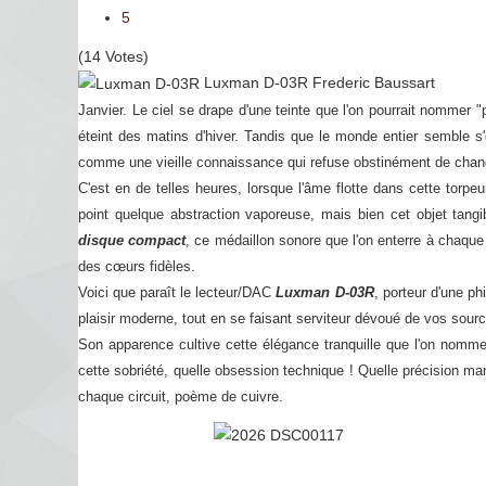
5
(14 Votes)
Luxman D-03R
Frederic Baussart
Janvier. Le ciel se drape d'une teinte que l'on pourrait nommer 
éteint des matins d'hiver. Tandis que le monde entier semble s'
comme une vieille connaissance qui refuse obstinément de chan
C'est en de telles heures, lorsque l'âme flotte dans cette torp
point quelque abstraction vaporeuse, mais bien cet objet tang
disque compact
, ce médaillon sonore que l'on enterre à chaque 
des cœurs fidèles.
Voici que paraît le lecteur/DAC
Luxman D-03R
, porteur d'une p
plaisir moderne, tout en se faisant serviteur dévoué de vos sour
Son apparence cultive cette élégance tranquille que l'on nomme 
cette sobriété, quelle obsession technique ! Quelle précision mani
chaque circuit, poème de cuivre.