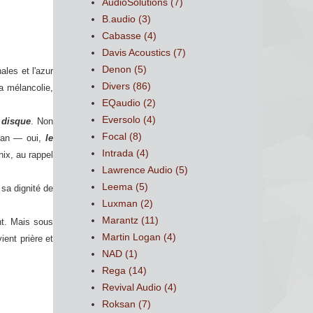
AudioSolutions
(7)
B.audio
(3)
Cabasse
(4)
Davis Acoustics
(7)
Denon
(5)
ales et l'azur
Divers
(86)
a mélancolie,
EQaudio
(2)
Eversolo
(4)
 disque
. Non
Focal
(8)
sman — oui,
le
Intrada
(4)
nix, au rappel
Lawrence Audio
(5)
Leema
(5)
 sa dignité de
Luxman
(2)
Marantz
(11)
nt. Mais sous
Martin Logan
(4)
ient prière et
NAD
(1)
Rega
(14)
Revival Audio
(4)
Roksan
(7)