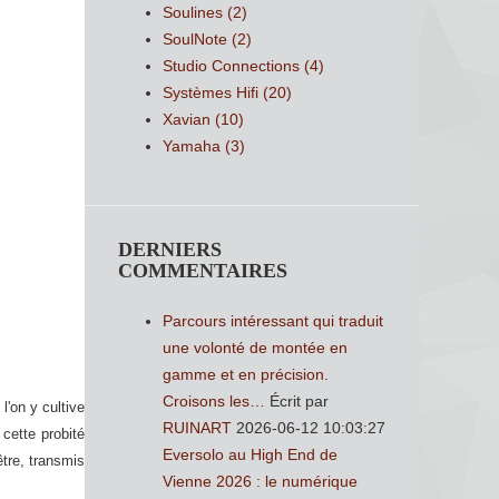
Soulines
(2)
SoulNote
(2)
Studio Connections
(4)
Systèmes Hifi
(20)
Xavian
(10)
Yamaha
(3)
DERNIERS
COMMENTAIRES
Parcours intéressant qui traduit
une volonté de montée en
gamme et en précision.
Croisons les…
Écrit par
l'on y cultive
RUINART
2026-06-12 10:03:27
 cette probité
Eversolo au High End de
être, transmis
Vienne 2026 : le numérique