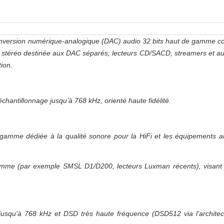
onversion numérique‑analogique (DAC) audio 32 bits haut de gamme c
e stéréo destinée aux DAC séparés, lecteurs CD/SACD, streamers et au
ion.
échantillonnage jusqu’à 768 kHz, orienté haute fidélité.
amme dédiée à la qualité sonore pour la HiFi et les équipements a
gamme (par exemple SMSL D1/D200, lecteurs Luxman récents), visant
jusqu’à 768 kHz et DSD très haute fréquence (DSD512 via l’architec