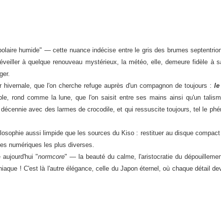
"polaire humide" — cette nuance indécise entre le gris des brumes septentrion
éveiller à quelque renouveau mystérieux, la météo, elle, demeure fidèle à s
ger.
eur hivernale, que l'on cherche refuge auprès d'un compagnon de toujours :
le
ible, rond comme la lune, que l'on saisit entre ses mains ainsi qu'un tali
décennie avec des larmes de crocodile, et qui ressuscite toujours, tel le phé
hilosophie aussi limpide que les sources du Kiso : restituer au disque compact
.
ces numériques les plus diverses
aujourd'hui "
normcore
" — la beauté du calme, l'aristocratie du dépouilleme
aque ! C'est là l'autre élégance, celle du Japon éternel, où chaque détail dev